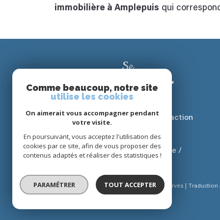
immobilière à Amplepuis
qui correspond
Se
connecter
Comme beaucoup, notre site
utilise les cookies
On aimerait vous accompagner pendant
Espace Propriétaire Transaction
votre visite.
Espace Locataire
En poursuivant, vous acceptez l'utilisation des
cookies par ce site, afin de vous proposer des
Espace Gestion / Syndic (Propriétaire /
contenus adaptés et réaliser des statistiques !
Copropriétaire)
PARAMÉTRER
TOUT ACCEPTER
© 2026 | Tous droits réservés | Traductio