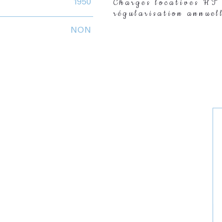
Charges locatives HT 
1950
régularisation annuel
NON