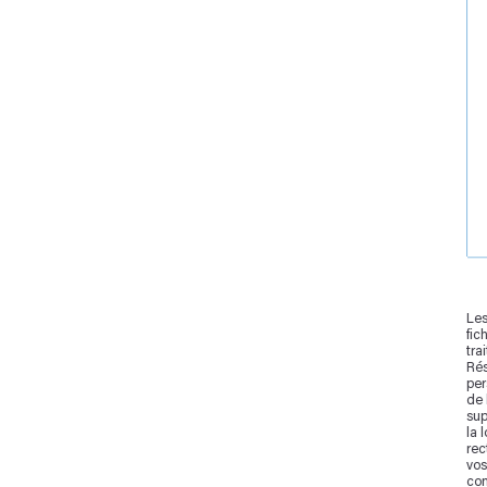
Les
fic
tra
Rés
per
de 
sup
la 
rec
vos
con