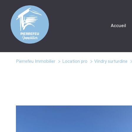
Accueil
Pierrefeu Immobilier
Location pro
Vindry surturdine