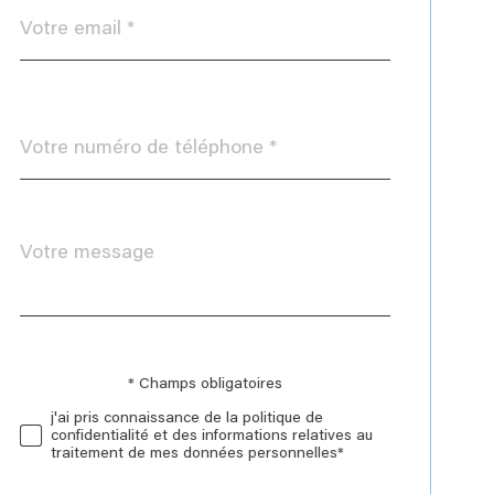
email
*
Téléphone
*
Message
Fieldset
*
par
défaut
* Champs obligatoires
Validation
j'ai pris connaissance de la politique de
confidentialité et des informations relatives au
traitement de mes données personnelles*