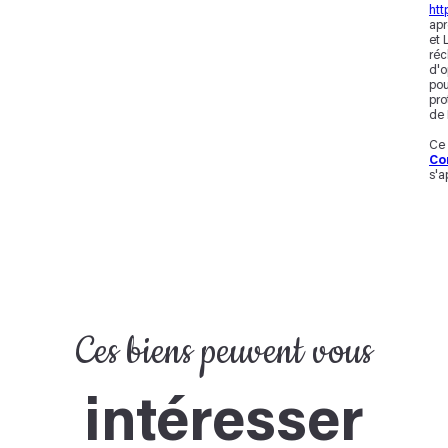
http
apr
et 
réc
d'o
pou
pro
de 
Ce 
Co
s'a
Ces biens peuvent vous
intéresser