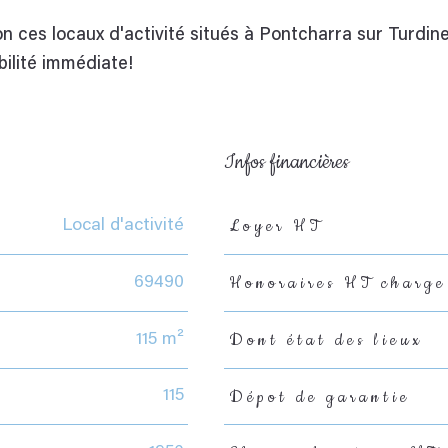
 ces locaux d'activité situés à Pontcharra sur Turdine
ilité immédiate!
Infos financières
Loyer HT
Local d'activité
Caractéristiques
Valeurs
Honoraires HT charge
69490
Dont état des lieux
115 m²
Dépot de garantie
115