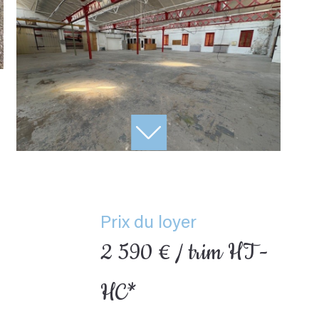
Prix du loyer
2 590 € / trim
HT -
HC*