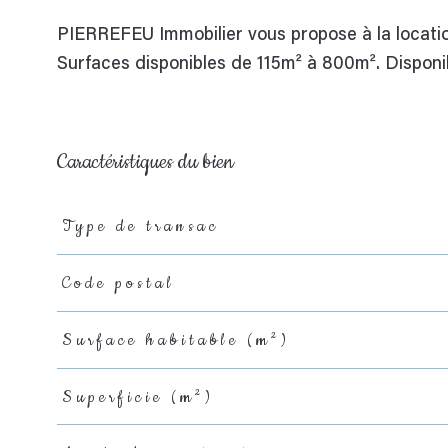
PIERREFEU Immobilier vous propose à la location
Surfaces disponibles de 115m² à 800m². Disponib
Caractéristiques du bien
Type de transac
Caractéristiques
Valeurs
Code postal
Surface habitable (m²)
Superficie (m²)