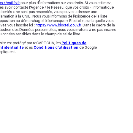
s://cnil.fr/fr
pour plus d’informations sur vos droits. Si vous estimez,
ès avoir contacté l'Agence / le Réseau, que vos droits « Informatique
Libertés » ne sont pas respectés, vous pouvez adresser une
lamation à la CNIL. Nous vous informons de l’existence de la liste
pposition au démarchage téléphonique « Bloctel », sur laquelle vous
vez vous inscrire ici :
https://www.bloctel.gouv.fr
. Dans le cadre de la
tection des Données personnelles, nous vous invitons à ne pas inscrire
Données sensibles dans le champ de saisie libre.
site est protégé par reCAPTCHA, les
Politiques de
nfidentialité
et es
Conditions d'utilisation
de Google
ppliquent.