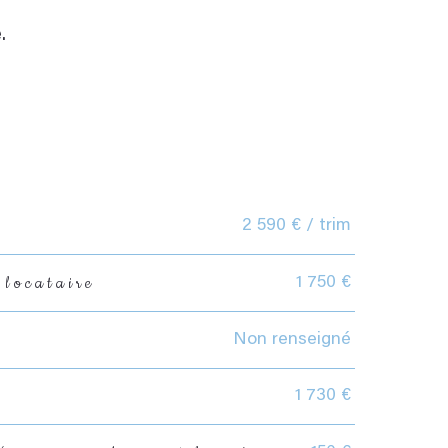
.
2 590 € / trim
 locataire
1 750 €
Non renseigné
1 730 €