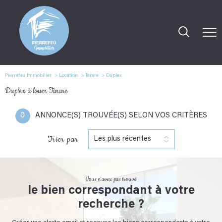
Pierrefeu Immobilier
Location
Tarare
Duplex
Duplex à louer Tarare
0
ANNONCE(S) TROUVÉE(S) SELON VOS CRITÈRES
Trier par
Les plus récentes
Vous n'avez pas trouvé
le bien correspondant à votre
recherche ?