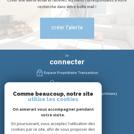
Créer une alerte email et recevez les biens correspondants à votre
recherche dans votre boîte mail !
créer l'alerte
Se
connecter
Espace Propriétaire Transaction
Espace Locataire
Comme beaucoup, notre site
Espace Gestion / Syndic (Propriétaire / Copropriétaire)
utilise les cookies
Nous
On aimerait vous accompagner pendant
suivre
votre visite.
En poursuivant, vous acceptez l'utilisation des
cookies par ce site, afin de vous proposer des