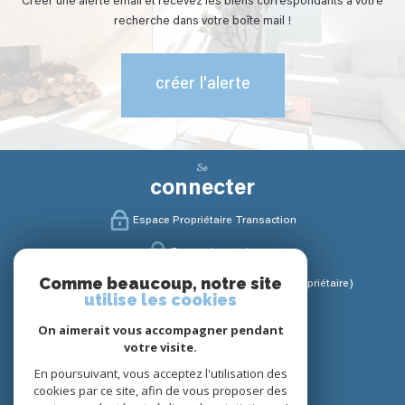
Créer une alerte email et recevez les biens correspondants à votre
recherche dans votre boîte mail !
créer l'alerte
Se
connecter
Espace Propriétaire Transaction
Espace Locataire
Comme beaucoup, notre site
Espace Gestion / Syndic (Propriétaire / Copropriétaire)
utilise les cookies
Nous
On aimerait vous accompagner pendant
suivre
votre visite.
En poursuivant, vous acceptez l'utilisation des
cookies par ce site, afin de vous proposer des