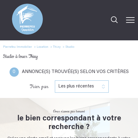
Pierrefeu Immobilier
Location
Thizy
Studio
Studio à louer Thizy
0
ANNONCE(S) TROUVÉE(S) SELON VOS CRITÈRES
Trier par
Les plus récentes
Vous n'avez pas trouvé
le bien correspondant à votre
recherche ?