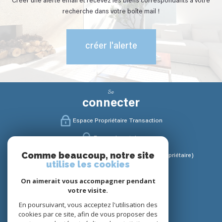
Créer une alerte email et recevez les biens correspondants à votre
recherche dans votre boîte mail !
créer l'alerte
Se
connecter
Espace Propriétaire Transaction
Espace Locataire
Comme beaucoup, notre site
Espace Gestion / Syndic (Propriétaire / Copropriétaire)
utilise les cookies
Nous
On aimerait vous accompagner pendant
suivre
votre visite.
En poursuivant, vous acceptez l'utilisation des
cookies par ce site, afin de vous proposer des