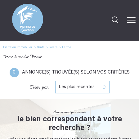
Pierrefeu Immobilier
Vente
Tarare
Ferme
Ferme à vendre Tarare
0
ANNONCE(S) TROUVÉE(S) SELON VOS CRITÈRES
Trier par
Les plus récentes
Vous n'avez pas trouvé
le bien correspondant à votre
recherche ?