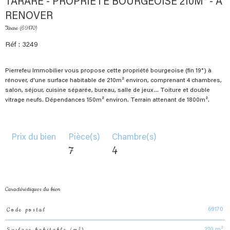
TARARE - PROPRIETE BOURGEOISE 210M² - A
RENOVER
Tarare (69170)
Réf : 3249
Pierrefeu Immobilier vous propose cette propriété bourgeoise (fin 19°) à
rénover, d'une surface habitable de 210m² environ, comprenant 4 chambres,
salon, séjour, cuisine séparée, bureau, salle de jeux... Toiture et double
vitrage neufs. Dépendances 150m² environ. Terrain attenant de 1800m².
Prix du bien
Pièce(s)
Chambre(s)
7
4
Caractéristiques du bien
Code postal
69170
Caractéristiques
Valeurs
Surface habitable (m²)
210 m²