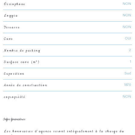
Visiophone
NON
Loggia
NON
Terrasse
NON
Cave
OUI
Nombre de parking
2
Surface cave (m²)
1
Exposition
Sud
Année de construction
1870
copropriété
NON
Infos financières
Les honoraires d'agence seront intégralement à la charge du
Caractéristiques
Valeurs