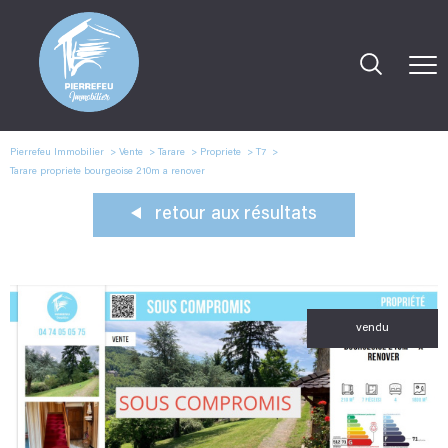
Pierrefeu Immobilier
Vente
Tarare
Propriete
T7
Tarare propriete bourgeoise 210m a renover
retour aux résultats
vendu