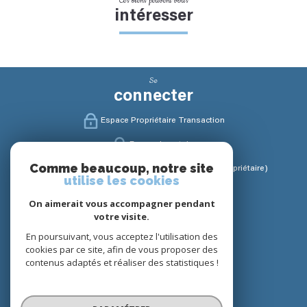
Ces biens peuvent vous
intéresser
Se
connecter
Espace Propriétaire Transaction
Espace Locataire
Comme beaucoup, notre site
Espace Gestion / Syndic (Propriétaire / Copropriétaire)
utilise les cookies
Nous
On aimerait vous accompagner pendant
suivre
votre visite.
En poursuivant, vous acceptez l'utilisation des
cookies par ce site, afin de vous proposer des
contenus adaptés et réaliser des statistiques !
Nous
adhérons