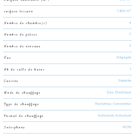
surface terrain
1 800 m²
Nombre de chambre(s)
4
Nombre de pièces
7
Nombre de niveaux
3
Vue
Dégagée
Nb de salle de bains
1
Cuisine
Séparée
Mode de chauffage
Gaz, Electrique
Type de chauffage
Radiateur, Convecteur
Format de chauffage
Individuel, Individuel
Interphone
NON