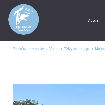
Accueil
Pierrefeu Immobilier
Vente
Thizy les bourgs
Maiso