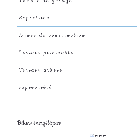
Nombre de garage
Exposition
Année de construction
Terrain piscinable
Terrain arboré
copropriété
Bilans énergétiques