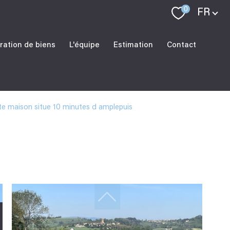
Langue
0
FR
ration de biens
L'équipe
Estimation
Contact
e maison situe 10 minutes d amplepuis