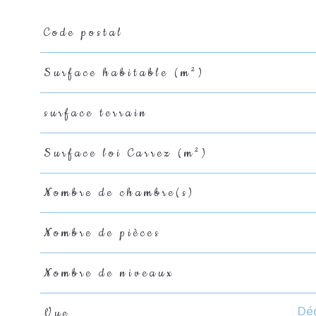
Code postal
Caractéristiques
Valeurs
Surface habitable (m²)
surface terrain
Surface loi Carrez (m²)
Nombre de chambre(s)
Nombre de pièces
Nombre de niveaux
Vue
Dé