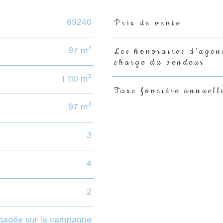
Prix de vente
69240
Caractéristiques
Valeurs
Les honoraires d'agen
97 m²
charge du vendeur
1 110 m²
Taxe foncière annuell
97 m²
3
4
2
gagée sur la campagne