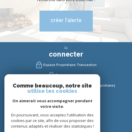
recherche dans votre boîte mail !
créer l'alerte
Se
connecter
Espace Propriétaire Transaction
Espace Locataire
Comme beaucoup, notre site
Espace Gestion / Syndic (Propriétaire / Copropriétaire)
utilise les cookies
Nous
On aimerait vous accompagner pendant
suivre
votre visite.
En poursuivant, vous acceptez l'utilisation des
cookies par ce site, afin de vous proposer des
contenus adaptés et réaliser des statistiques !
Nous