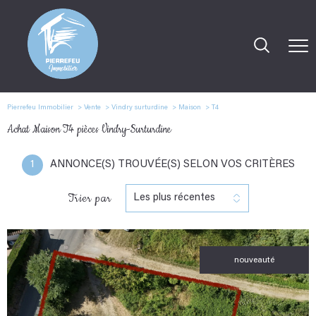
Pierrefeu Immobilier
Vente
Vindry surturdine
Maison
T4
Achat Maison T4 pièces Vindry-Surturdine
1
ANNONCE(S) TROUVÉE(S) SELON VOS CRITÈRES
Trier par
Les plus récentes
nouveauté
voir le