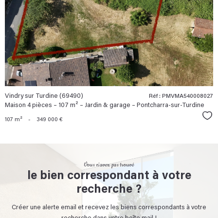
bien
Vindry sur Turdine (69490)
Réf : PMVMA540008027
Maison 4 pièces – 107 m² – Jardin & garage – Pontcharra-sur-Turdine
Sél
107 m²
-
349 000 €
Vous n'avez pas trouvé
le bien correspondant à votre
recherche ?
Créer une alerte email et recevez les biens correspondants à votre