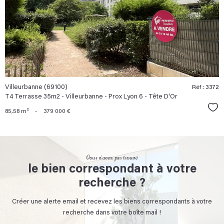
bien
Villeurbanne (69100)
Réf : 3372
T4 Terrasse 35m2 - Villeurbanne - Prox Lyon 6 - Tête D'Or
Sél
85,58 m²
-
379 000 €
Vous n'avez pas trouvé
le bien correspondant à votre
recherche ?
Créer une alerte email et recevez les biens correspondants à votre
recherche dans votre boîte mail !