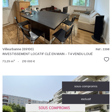
bien
Villeurbanne (69100)
Réf : 3398
INVESTISSEMENT LOCATIF CLÉ EN MAIN – T4 VENDU LOUÉ
Sél
73,29 m²
-
210 000 €
sous-compromis
exclusif
voir le