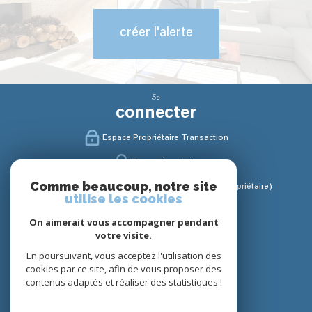
créer l'alerte
Se
connecter
Espace Propriétaire Transaction
Espace Locataire
Comme beaucoup, notre site
Espace Gestion / Syndic (Propriétaire / Copropriétaire)
utilise les cookies
Nous
On aimerait vous accompagner pendant
suivre
votre visite.
En poursuivant, vous acceptez l'utilisation des
cookies par ce site, afin de vous proposer des
contenus adaptés et réaliser des statistiques !
Nous
adhérons